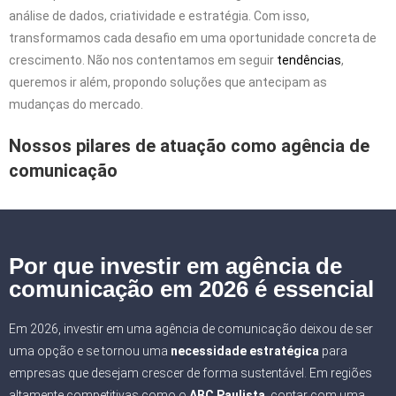
análise de dados, criatividade e estratégia. Com isso,
transformamos cada desafio em uma oportunidade concreta de
crescimento. Não nos contentamos em seguir
tendências
,
queremos ir além, propondo soluções que antecipam as
mudanças do mercado.
Nossos pilares de atuação como agência de
comunicação
Por que investir em agência de
comunicação em 2026 é essencial
Em 2026, investir em uma agência de comunicação deixou de ser
uma opção e se tornou uma
necessidade estratégica
para
empresas que desejam crescer de forma sustentável. Em regiões
altamente competitivas como o
ABC Paulista
, contar com uma