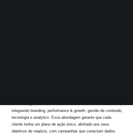
Nossa atuação como agência de marketing digital São Paulo vai
além do digital convencional: trabalhamos com uma visão 360º,
integrando branding, performance & growth, gestão de conteúdo,
tecnologia e analytics. Essa abordagem garante que cada
cliente tenha um plano de ação único, alinhado aos seus
objetivos de negócio, com campanhas que conectam dados,