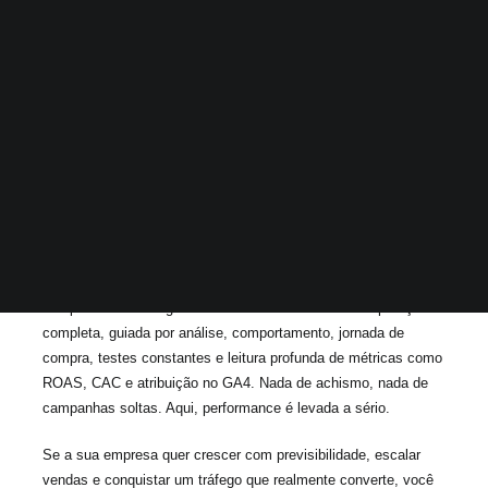
A gestão de tráfego que fazemos vai muito além de subir
campanhas no Google Ads ou no Meta Ads. É uma operação
completa, guiada por análise, comportamento, jornada de
compra, testes constantes e leitura profunda de métricas como
ROAS, CAC e atribuição no GA4. Nada de achismo, nada de
campanhas soltas. Aqui, performance é levada a sério.
Se a sua empresa quer crescer com previsibilidade, escalar
vendas e conquistar um tráfego que realmente converte, você