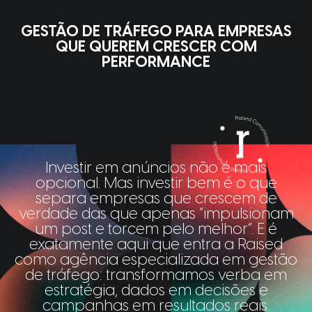
GESTÃO DE TRÁFEGO PARA EMPRESAS
QUE QUEREM CRESCER COM
PERFORMANCE
Investir em anúncios não é mais
opcional. Mas investir bem é o que
separa empresas que crescem de
verdade das que apenas “impulsionam
um post e torcem pelo melhor”. E é
exatamente aqui que entra a Raised
como agência especializada em gestão
de tráfego: transformamos verba em
estratégia, dados em decisões e
campanhas em resultados reais.