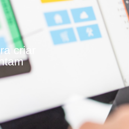
a criar
antam