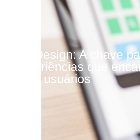
UX Design: A chave par
experiências que enc
seus usuários