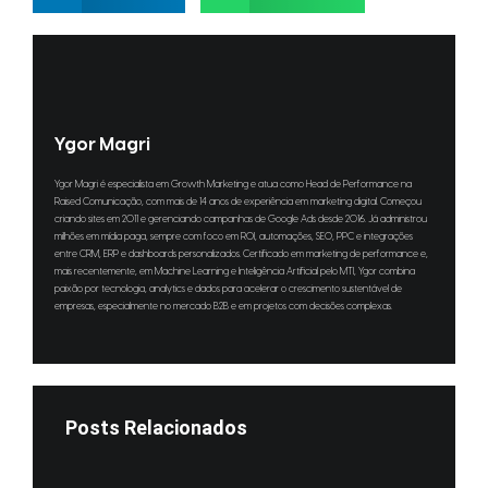
Ygor Magri
Ygor Magri é especialista em Growth Marketing e atua como Head de Performance na
Raised Comunicação, com mais de 14 anos de experiência em marketing digital. Começou
criando sites em 2011 e gerenciando campanhas de Google Ads desde 2016. Já administrou
milhões em mídia paga, sempre com foco em ROI, automações, SEO, PPC e integrações
entre CRM, ERP e dashboards personalizados. Certificado em marketing de performance e,
mais recentemente, em Machine Learning e Inteligência Artificial pelo MTI, Ygor combina
paixão por tecnologia, analytics e dados para acelerar o crescimento sustentável de
empresas, especialmente no mercado B2B e em projetos com decisões complexas.
Posts Relacionados