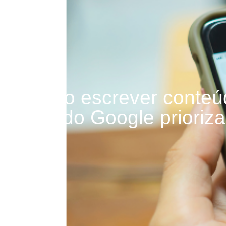
Como escrever conteú
a IA do Google prioriza