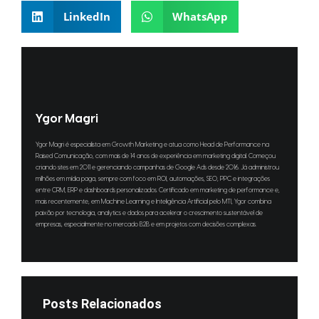
LinkedIn
WhatsApp
Ygor Magri
Ygor Magri é especialista em Growth Marketing e atua como Head de Performance na
Raised Comunicação, com mais de 14 anos de experiência em marketing digital. Começou
criando sites em 2011 e gerenciando campanhas de Google Ads desde 2016. Já administrou
milhões em mídia paga, sempre com foco em ROI, automações, SEO, PPC e integrações
entre CRM, ERP e dashboards personalizados. Certificado em marketing de performance e,
mais recentemente, em Machine Learning e Inteligência Artificial pelo MTI, Ygor combina
paixão por tecnologia, analytics e dados para acelerar o crescimento sustentável de
empresas, especialmente no mercado B2B e em projetos com decisões complexas.
Posts Relacionados