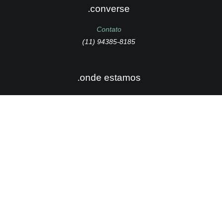
.converse
Contato
(11) 94385-8185
.onde estamos
Av. Portugal, 141 Sala 45 – Santo André – SP.
.quer ser parte dessa potência?
Caso queira fazer parte do time Raised, mande seu cv
clicando aqui.
Não esqueça de demonstrar proatividade
#ficaadica