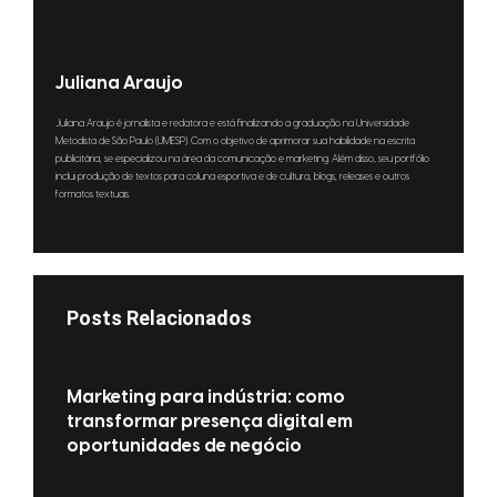
Juliana Araujo
Juliana Araujo é jornalista e redatora e está finalizando a graduação na Universidade
Metodista de São Paulo (UMESP). Com o objetivo de aprimorar sua habilidade na escrita
publicitária, se especializou na área da comunicação e marketing. Além disso, seu portfólio
inclui produção de textos para coluna esportiva e de cultura, blogs, releases e outros
formatos textuais.
Posts Relacionados
Marketing para indústria: como
transformar presença digital em
oportunidades de negócio