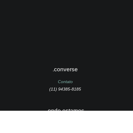
.converse
Contato
(11) 94385-8185
.onde estamos
Av. Portugal, 141 Sala 45 – Santo André – SP.