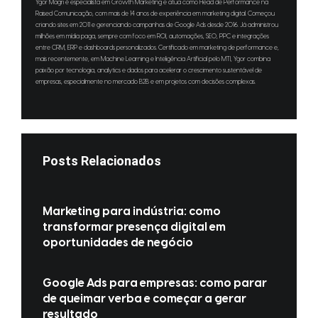
Ygor Magri é especialista em Growth Marketing e atua como Head de Performance na
Raised Comunicação, com mais de 14 anos de experiência em marketing digital. Começou
criando sites em 2011 e gerenciando campanhas de Google Ads desde 2016. Já administrou
milhões em mídia paga, sempre com foco em ROI, automações, SEO, PPC e integrações
entre CRM, ERP e dashboards personalizados. Certificado em marketing de performance e,
mais recentemente, em Machine Learning e Inteligência Artificial pelo MTI, Ygor combina
paixão por tecnologia, analytics e dados para acelerar o crescimento sustentável de
empresas, especialmente no mercado B2B e em projetos com decisões complexas.
Posts Relacionados
Marketing para indústria: como
transformar presença digital em
oportunidades de negócio
Google Ads para empresas: como parar
de queimar verba e começar a gerar
resultado