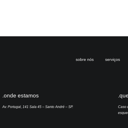
sobre nós
serviços
.onde estamos
.qu
Av. Portugal, 141 Sala 45 – Santo André – SP.
Caso q
esqueç