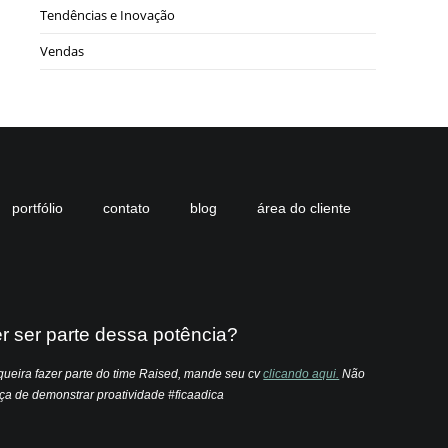
Tendências e Inovação
Vendas
portfólio
contato
blog
área do cliente
er ser parte dessa potência?
ueira fazer parte do time Raised, mande seu cv
clicando aqui.
Não
a de demonstrar proatividade #ficaadica