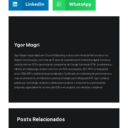
LinkedIn
WhatsApp
Ygor Magri
Ygor Magri é especialista em Growth Marketing e atua como Head de Performance na
Raised Comunicação, com mais de 14 anos de experiência em marketing digital. Começou
criando sites em 2011 e gerenciando campanhas de Google Ads desde 2016. Já administrou
milhões em mídia paga, sempre com foco em ROI, automações, SEO, PPC e integrações
entre CRM, ERP e dashboards personalizados. Certificado em marketing de performance e,
mais recentemente, em Machine Learning e Inteligência Artificial pelo MTI, Ygor combina
paixão por tecnologia, analytics e dados para acelerar o crescimento sustentável de
empresas, especialmente no mercado B2B e em projetos com decisões complexas.
Posts Relacionados