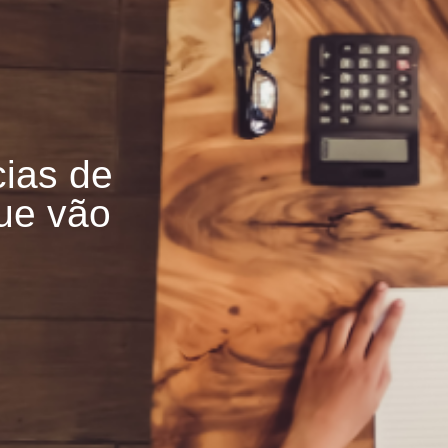
cias de
ue vão