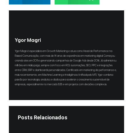
Ygor Magri
Ygor Magri é especialista em Growth Marketing e atua como Head de Performance na
Raised Comunicação, com mais de 14 anos de experiência em marketing digital. Começou
criando sites em 2011 e gerenciando campanhas de Google Ads desde 2016. Já administrou
milhões em mídia paga, sempre com foco em ROI, automações, SEO, PPC e integrações
entre CRM, ERP e dashboards personalizados. Certificado em marketing de performance e,
mais recentemente, em Machine Learning e Inteligência Artificial pelo MTI, Ygor combina
paixão por tecnologia, analytics e dados para acelerar o crescimento sustentável de
empresas, especialmente no mercado B2B e em projetos com decisões complexas.
Posts Relacionados