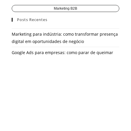
Marketing B2B
Posts Recentes
Marketing para indústria: como transformar presença
digital em oportunidades de negócio
Google Ads para empresas: como parar de queimar
verba e começar a gerar resultado
O que é CMO as a Service e por que esse modelo está
mudando o jogo do marketing B2B
LinkedIn Ads: como transformar cliques em
oportunidades de negócio
Sucesso do Cliente: a estratégia que transforma
agências em parcerias reais de negócio