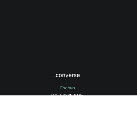
.converse
Contato
(11) 94385-8185
.onde estamos
Av. Portugal, 141 Sala 45 – Santo André – SP.