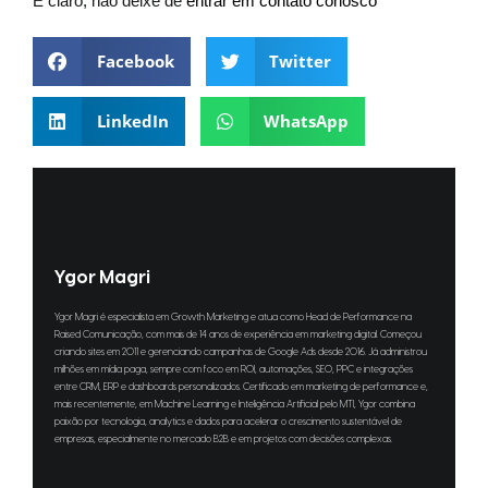
E claro, não deixe de
entrar em contato conosco
Facebook
Twitter
LinkedIn
WhatsApp
Ygor Magri
Ygor Magri é especialista em Growth Marketing e atua como Head de Performance na
Raised Comunicação, com mais de 14 anos de experiência em marketing digital. Começou
criando sites em 2011 e gerenciando campanhas de Google Ads desde 2016. Já administrou
milhões em mídia paga, sempre com foco em ROI, automações, SEO, PPC e integrações
entre CRM, ERP e dashboards personalizados. Certificado em marketing de performance e,
mais recentemente, em Machine Learning e Inteligência Artificial pelo MTI, Ygor combina
paixão por tecnologia, analytics e dados para acelerar o crescimento sustentável de
empresas, especialmente no mercado B2B e em projetos com decisões complexas.